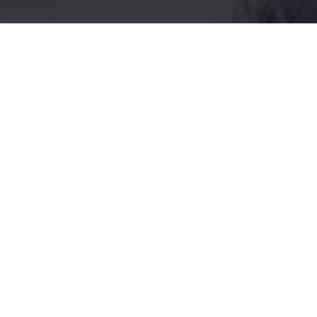
NUNGEN
ate Investoren
modernen Eigentumswohnungen gehören zu unserer
r Zusammenarbeit mit Investoren und Kapitalanlegern
Von der Grundrissentwicklung bis hin zur Übergabe des
ralplanung und Projektmanagement GbR zuverlässiger
hlandweit.