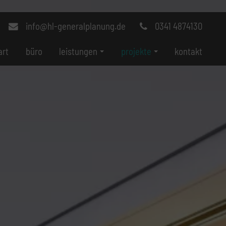
info@hl-generalplanung.de
0341 4874130
art
büro
leistungen
projekte
kontakt