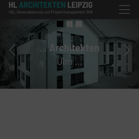
…
Architekten
Ulm …