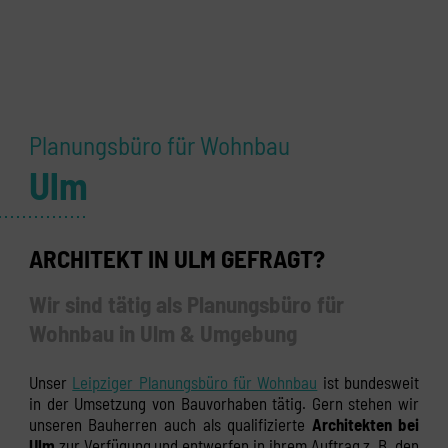
Planungsbüro für Wohnbau
Ulm
ARCHITEKT IN ULM GEFRAGT?
Wir sind tätig als Planungsbüro für
Wohnbau in Ulm & Umgebung
Unser
Leipziger Planungsbüro für Wohnbau
ist bundesweit
in der Umsetzung von Bauvorhaben tätig. Gern stehen wir
unseren Bauherren auch als qualifizierte
Architekten bei
Ulm
zur Verfügung und entwerfen in ihrem Auftrag z. B. den