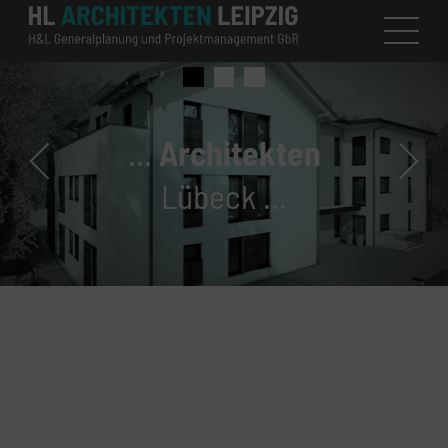
…
Architekten
Lübeck …